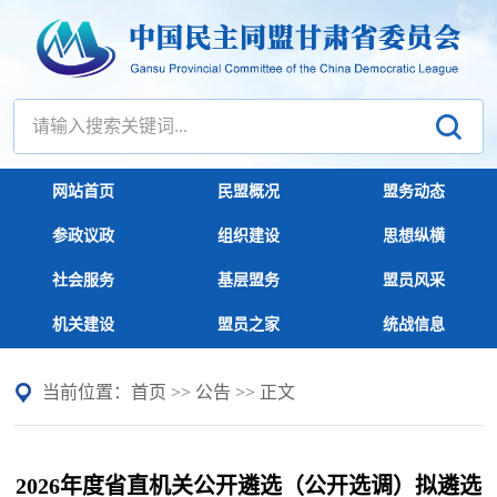
网站首页
民盟概况
盟务动态
参政议政
组织建设
思想纵横
社会服务
基层盟务
盟员风采
机关建设
盟员之家
统战信息
当前位置：
首页
>>
公告
>> 正文
2026年度省直机关公开遴选（公开选调）拟遴选