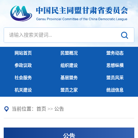
网站首页
民盟概况
盟务动态
参政议政
组织建设
思想纵横
社会服务
基层盟务
盟员风采
机关建设
盟员之家
统战信息
当前位置：
首页
>>
公告
公告