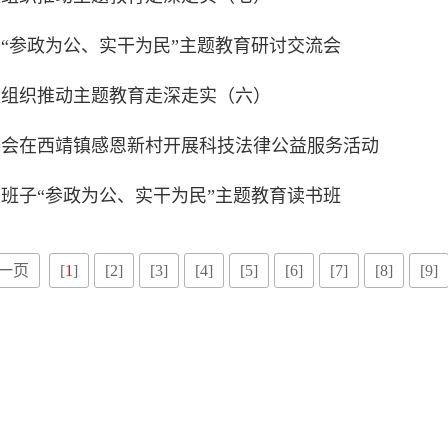
“参政为公、实干为民”主题教育研讨交流会
盟组织推动主题教育走深走实（六）
委会在西靖镇感恩新村开展科技法律公益服务活动
班子“参政为公、实干为民”主题教育读书班
一页
[
1
]
[2]
[3]
[4]
[5]
[6]
[7]
[8]
[9]