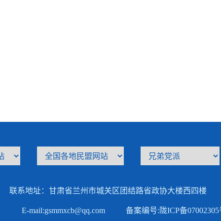
联系地址：甘肃省兰州市城关区团结路省政协大楼西四楼
E-mail:gsmmxcb@qq.com
备案编号:
陇ICP备0700230