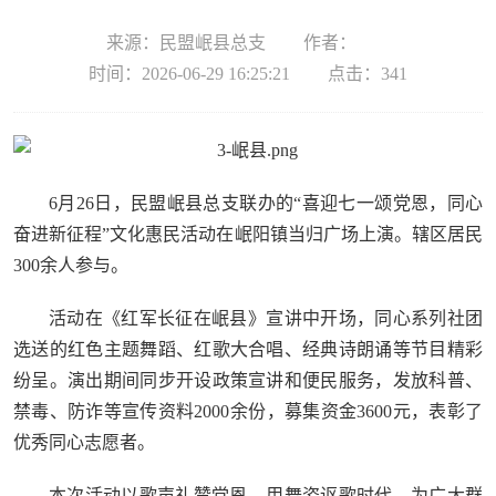
来源：民盟岷县总支
作者：
时间：2026-06-29 16:25:21
点击：
341
6月26日，民盟岷县总支联办的“喜迎七一颂党恩，同心
奋进新征程”文化惠民活动在岷阳镇当归广场上演。辖区居民
300余人参与。
活动在《红军长征在岷县》宣讲中开场，同心系列社团
选送的红色主题舞蹈、红歌大合唱、经典诗朗诵等节目精彩
纷呈。演出期间同步开设政策宣讲和便民服务，发放科普、
禁毒、防诈等宣传资料2000余份，募集资金3600元，表彰了
优秀同心志愿者。
本次活动以歌声礼赞党恩、用舞姿讴歌时代，为广大群