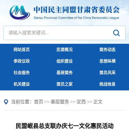
网站首页
民盟概况
盟务动态
参政议政
组织建设
思想纵横
社会服务
基层盟务
盟员风采
机关建设
盟员之家
统战信息
当前位置：
首页
>>
基层盟务
>>
定西
>> 正文
民盟岷县总支联办庆七一文化惠民活动