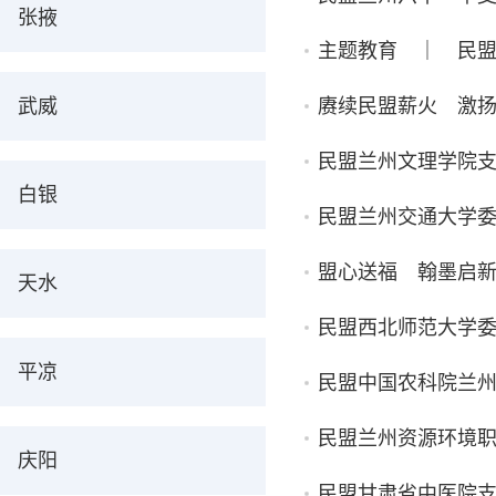
张掖
主题教育 ｜ 民
武威
赓续民盟薪火 激
民盟兰州文理学院
白银
民盟兰州交通大学委
盟心送福 翰墨启新
天水
民盟西北师范大学
平凉
民盟中国农科院兰
民盟兰州资源环境
庆阳
民盟甘肃省中医院