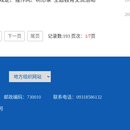
规定、强作风、树形象”主题教育交流活动
20
下一页
尾页
记录数:193 页次：
1
/7页
邮政编码：730010
联系电话：09318586132
5号