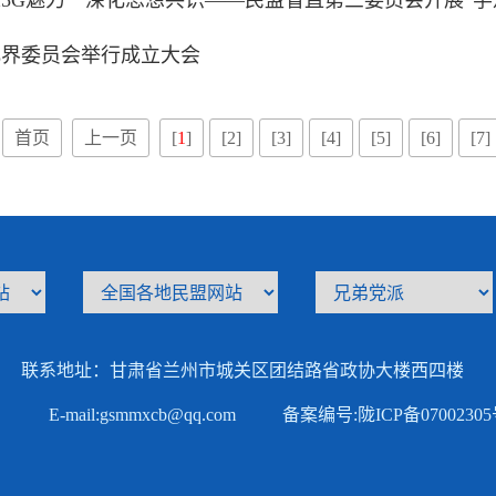
5G魅力 深化思想共识——民盟省直第三委员会开展“学
化界委员会举行成立大会
首页
上一页
[
1
]
[2]
[3]
[4]
[5]
[6]
[7]
联系地址：甘肃省兰州市城关区团结路省政协大楼西四楼
E-mail:gsmmxcb@qq.com
备案编号:
陇ICP备0700230