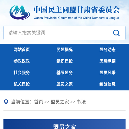
网站首页
民盟概况
盟务动态
参政议政
组织建设
思想纵横
社会服务
基层盟务
盟员风采
机关建设
盟员之家
统战信息
当前位置：
首页
>>
盟员之家
>>
书法
盟员之家