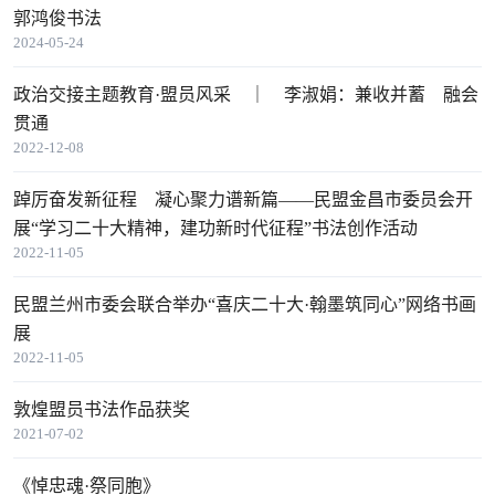
郭鸿俊书法
2024-05-24
政治交接主题教育·盟员风采 ｜ 李淑娟：兼收并蓄 融会
贯通
2022-12-08
​踔厉奋发新征程 凝心聚力谱新篇——民盟金昌市委员会开
展“学习二十大精神，建功新时代征程”书法创作活动
2022-11-05
民盟兰州市委会联合举办“喜庆二十大·翰墨筑同心”网络书画
展
2022-11-05
敦煌盟员书法作品获奖
2021-07-02
《悼忠魂·祭同胞》