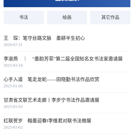
书法
绘画
其它作品
王 琛：笔守丝路文脉 墨耕半生初心
2026-07-31
李淑燕 ｜ “墨韵芳菲”第二届全国知名女书法家邀请展
2025-03-10
心手入道 笔走龙蛇——田晓勤书法作品欣赏
2025-01-06
甘肃省文联艺术走廊丨李步宁书法作品邀请展
2025-01-03
红联贺岁 翰墨迎春‖李维君对联书法微展
2025-01-02