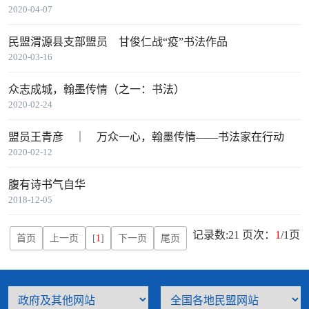
2020-04-07
民盟渭源县支部盟员 甘俊仁战“疫”书法作品
2020-03-16
众志成城，翰墨传情（之一：书法）
2020-02-24
盟员王青彦 ｜ 万众一心，翰墨传情——书法家在行动
2020-02-12
腹有诗书气自华
2018-12-05
记录数:21 页次：
1
/1页
首页
上一页
[
1
]
下一页
尾页