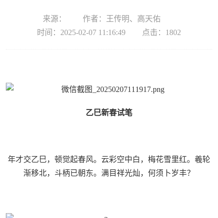
来源：
作者：王传明、高天佑
时间：2025-02-07 11:16:49
点击：
1802
乙巳新春试笔
年才交乙巳，顿觉起春风。云彩空中白，梅花雪里红。羲轮
渐移北，斗柄已朝东。满目祥光灿，何须卜岁丰？