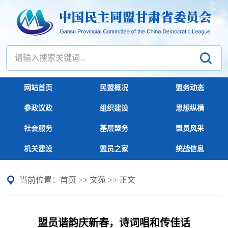
网站首页
民盟概况
盟务动态
参政议政
组织建设
思想纵横
社会服务
基层盟务
盟员风采
机关建设
盟员之家
统战信息
当前位置：
首页
>>
文苑
>> 正文
盟员谐韵庆新春，诗词唱和传佳话