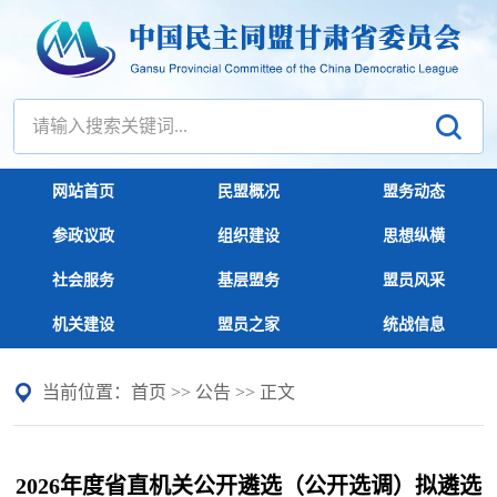
网站首页
民盟概况
盟务动态
参政议政
组织建设
思想纵横
社会服务
基层盟务
盟员风采
机关建设
盟员之家
统战信息
当前位置：
首页
>>
公告
>> 正文
2026年度省直机关公开遴选（公开选调）拟遴选