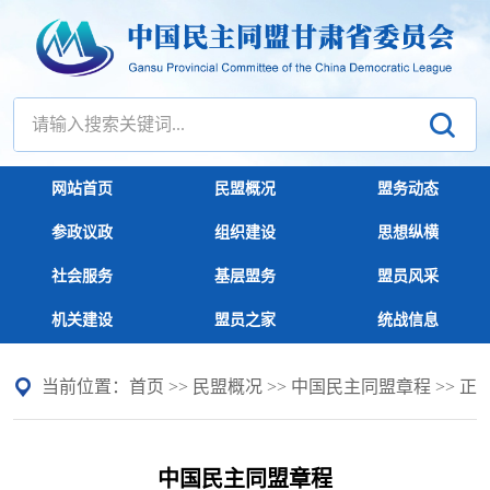
网站首页
民盟概况
盟务动态
参政议政
组织建设
思想纵横
社会服务
基层盟务
盟员风采
机关建设
盟员之家
统战信息
当前位置：
首页
>>
民盟概况
>>
中国民主同盟章程
>> 正
中国民主同盟章程