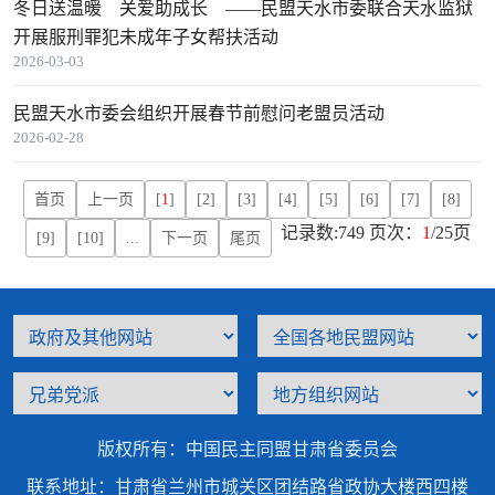
冬日送温暖 关爱助成长 ——民盟天水市委联合天水监狱
开展服刑罪犯未成年子女帮扶活动
2026-03-03
民盟天水市委会组织开展春节前慰问老盟员活动
2026-02-28
首页
上一页
[
1
]
[2]
[3]
[4]
[5]
[6]
[7]
[8]
记录数:749 页次：
1
/25页
[9]
[10]
...
下一页
尾页
版权所有：中国民主同盟甘肃省委员会
联系地址：甘肃省兰州市城关区团结路省政协大楼西四楼