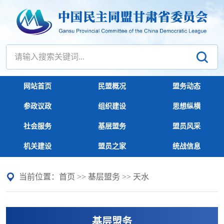
网站首页
民盟概况
盟务动态
参政议政
组织建设
思想纵横
社会服务
基层盟务
盟员风采
机关建设
盟员之家
统战信息
当前位置：
首页
>>
基层盟务
>>
天水
基层盟务