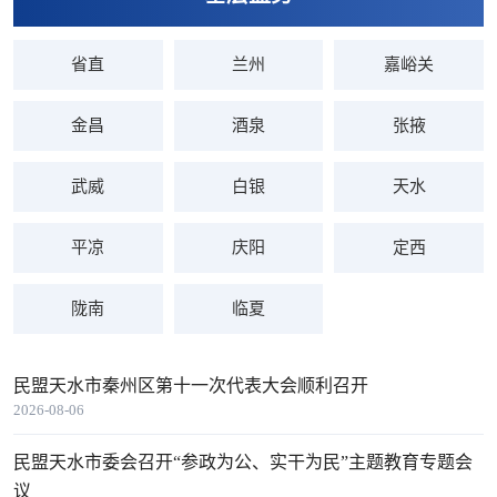
省直
兰州
嘉峪关
金昌
酒泉
张掖
武威
白银
天水
平凉
庆阳
定西
陇南
临夏
民盟天水市秦州区第十一次代表大会顺利召开
2026-08-06
民盟天水市委会召开“参政为公、实干为民”主题教育专题会
议