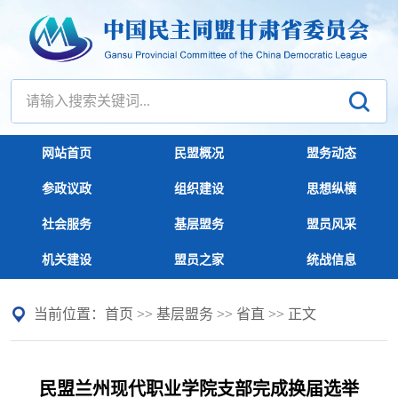
网站首页
民盟概况
盟务动态
参政议政
组织建设
思想纵横
社会服务
基层盟务
盟员风采
机关建设
盟员之家
统战信息
当前位置：
首页
>>
基层盟务
>>
省直
>> 正文
民盟兰州现代职业学院支部完成换届选举