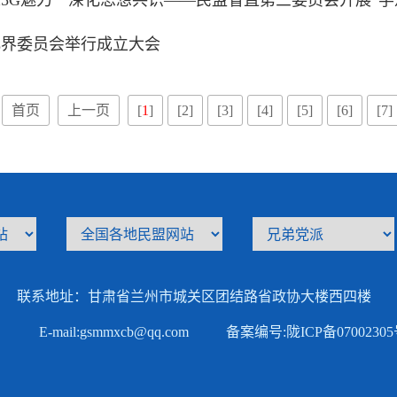
5G魅力 深化思想共识——民盟省直第三委员会开展“学
化界委员会举行成立大会
首页
上一页
[
1
]
[2]
[3]
[4]
[5]
[6]
[7]
联系地址：甘肃省兰州市城关区团结路省政协大楼西四楼
E-mail:gsmmxcb@qq.com
备案编号:
陇ICP备0700230