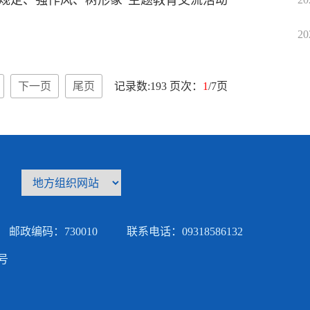
规定、强作风、树形象”主题教育交流活动
20
下一页
尾页
记录数:193 页次：
1
/7页
邮政编码：730010
联系电话：09318586132
5号