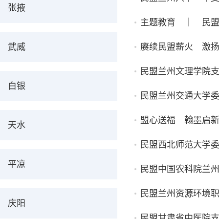
张掖
主题教育 ｜ 民
武威
赓续民盟薪火 激
民盟兰州文理学院
白银
民盟兰州交通大学委
盟心送福 翰墨启新
天水
民盟西北师范大学
平凉
民盟中国农科院兰
民盟兰州资源环境
庆阳
民盟甘肃省中医院