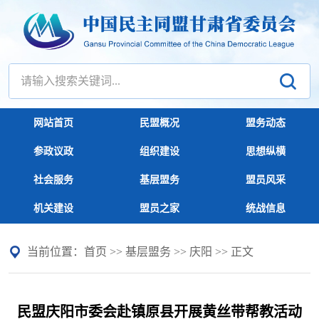
网站首页
民盟概况
盟务动态
参政议政
组织建设
思想纵横
社会服务
基层盟务
盟员风采
机关建设
盟员之家
统战信息
当前位置：
首页
>>
基层盟务
>>
庆阳
>> 正文
民盟庆阳市委会赴镇原县开展黄丝带帮教活动