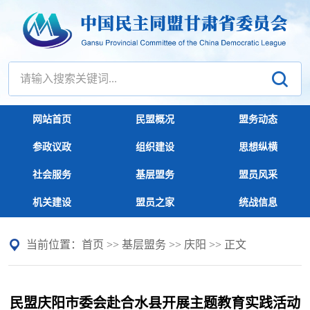
网站首页
民盟概况
盟务动态
参政议政
组织建设
思想纵横
社会服务
基层盟务
盟员风采
机关建设
盟员之家
统战信息
当前位置：
首页
>>
基层盟务
>>
庆阳
>> 正文
民盟庆阳市委会赴合水县开展主题教育实践活动