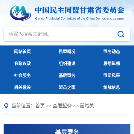
网站首页
民盟概况
盟务动态
参政议政
组织建设
思想纵横
社会服务
基层盟务
盟员风采
机关建设
盟员之家
统战信息
当前位置：
首页
>>
基层盟务
>>
嘉峪关
基层盟务