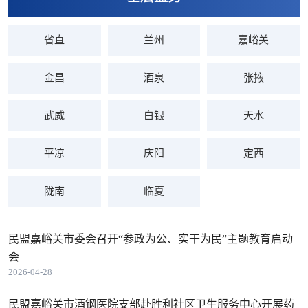
省直
兰州
嘉峪关
金昌
酒泉
张掖
武威
白银
天水
平凉
庆阳
定西
陇南
临夏
民盟嘉峪关市委会召开“参政为公、实干为民”主题教育启动
会
2026-04-28
民盟嘉峪关市酒钢医院支部赴胜利社区卫生服务中心开展药