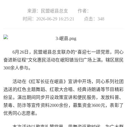
来源：民盟岷县总支
作者：
时间：2026-06-29 16:25:21
点击：
348
6月26日，民盟岷县总支联办的“喜迎七一颂党恩，同心
奋进新征程”文化惠民活动在岷阳镇当归广场上演。辖区居民
300余人参与。
活动在《红军长征在岷县》宣讲中开场，同心系列社团
选送的红色主题舞蹈、红歌大合唱、经典诗朗诵等节目精彩
纷呈。演出期间同步开设政策宣讲和便民服务，发放科普、
禁毒、防诈等宣传资料2000余份，募集资金3600元，表彰了
优秀同心志愿者。
本次活动以歌声礼赞党恩、用舞姿讴歌时代，为广大群