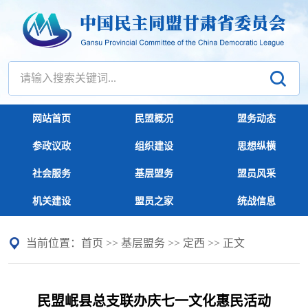
网站首页
民盟概况
盟务动态
参政议政
组织建设
思想纵横
社会服务
基层盟务
盟员风采
机关建设
盟员之家
统战信息
当前位置：
首页
>>
基层盟务
>>
定西
>> 正文
民盟岷县总支联办庆七一文化惠民活动