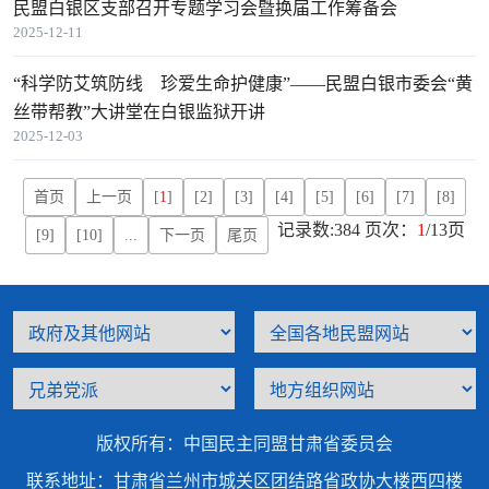
民盟白银区支部召开专题学习会暨换届工作筹备会
2025-12-11
“科学防艾筑防线 珍爱生命护健康”——民盟白银市委会“黄
丝带帮教”大讲堂在白银监狱开讲
2025-12-03
首页
上一页
[
1
]
[2]
[3]
[4]
[5]
[6]
[7]
[8]
记录数:384 页次：
1
/13页
[9]
[10]
...
下一页
尾页
版权所有：中国民主同盟甘肃省委员会
联系地址：甘肃省兰州市城关区团结路省政协大楼西四楼