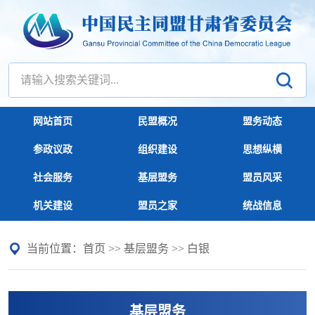
网站首页
民盟概况
盟务动态
参政议政
组织建设
思想纵横
社会服务
基层盟务
盟员风采
机关建设
盟员之家
统战信息
当前位置：
首页
>>
基层盟务
>>
白银
基层盟务